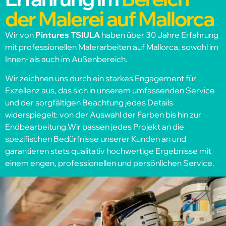
der Malerei auf Mallorca
Wir von
Pintures TSIULA
haben über 30 Jahre Erfahrung
mit professionellen Malerarbeiten auf Mallorca, sowohl im
Innen- als auch im Außenbereich.
Wir zeichnen uns durch ein starkes Engagement für
Exzellenz aus, das sich in unserem umfassenden Service
und der sorgfältigen Beachtung jedes Details
widerspiegelt: von der Auswahl der Farben bis hin zur
Endbearbeitung.Wir passen jedes Projekt an die
spezifischen Bedürfnisse unserer Kunden an und
garantieren stets qualitativ hochwertige Ergebnisse mit
einem engen, professionellen und persönlichen Service.