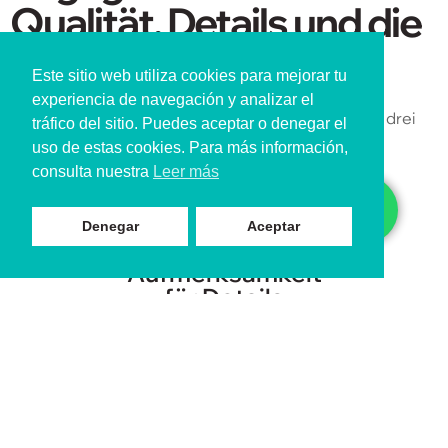
Qualität, Details und die
Umwelt
Este sitio web utiliza cookies para mejorar tu
Bei TSIULA steht Qualität an erster Stelle.
experiencia de navegación y analizar el
Wir definieren uns durch eine Arbeitsweise, die auf drei
tráfico del sitio. Puedes aceptar o denegar el
Säulen beruht:
uso de estas cookies. Para más información,
consulta nuestra
Leer más
Denegar
Aceptar
Aufmerksamkeit
für Details
Wir kümmern uns um jeden Schritt des Prozesses, um
saubere und präzise Ergebnisse zu erzielen.