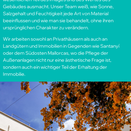
Gebäudes ausmacht. Unser Team weiß, wie Sonne,
Salzgehalt und Feuchtigkeit jede Art von Material
beeinflussen und wie man sie behandelt, ohne ihren
ursprünglichen Charakter zu verändern.
Wir arbeiten sowohl an Privathäusern als auch an
Landgütern und Immobilien in Gegenden wie Santanyí
oder dem Südosten Mallorcas, wo die Pflege der
Außenanlagen nicht nur eine ästhetische Frage ist,
sondern auch ein wichtiger Teil der Erhaltung der
Immobilie.