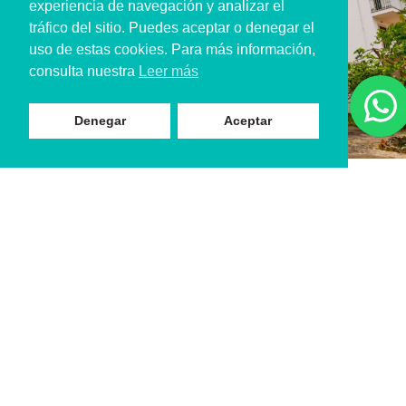
experiencia de navegación y analizar el
tráfico del sitio. Puedes aceptar o denegar el
uso de estas cookies. Para más información,
consulta nuestra
Leer más
Denegar
Aceptar
Was beinhaltet unser
Service?
Bevor wir beginnen, erklären wir jede Phase genau, damit
der Eigentümer einen genauen Überblick über den
Prozess hat.
Zu den üblichen Aufgaben gehörten: